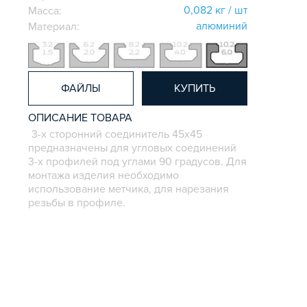
0,082 кг / шт
Масса:
алюминий
Материал:
ФАЙЛЫ
КУПИТЬ
ОПИСАНИЕ ТОВАРА
3-х сторонний соединитель 45х45
предназначены для угловых соединений
3-х профилей под углами 90 градусов. Для
монтажа изделия необходимо
использование метчика, для нарезания
резьбы в профиле.