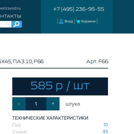
erizavod.ru
+7 (495) 236-95-55
ОНТАКТЫ
Вход
Корзина
5, ПАЗ 10, F66
Арт. F66
585 р / шт
-
+
штука
ТЕХНИЧЕСКИЕ ХАРАКТЕРИСТИКИ
10
Паз:
45
Серия: