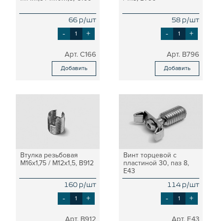
66 р/шт
58 р/шт
-
+
-
+
C166
B796
Добавить
Добавить
Втулка резьбовая
Винт торцевой с
М16x1,75 / М12x1,5, B912
пластиной 30, паз 8,
E43
160 р/шт
114 р/шт
-
+
-
+
B912
E43