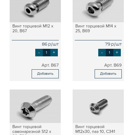
Винт торцевой М12 х
Винт торцевой М14 х
20, B67
25, B69
86 р/шт
79 р/шт
-
+
-
+
B67
B69
Добавить
Добавить
Винт торцевой
Винт торцевой
самонарезной S12 х
М12х30, паз 10, C341