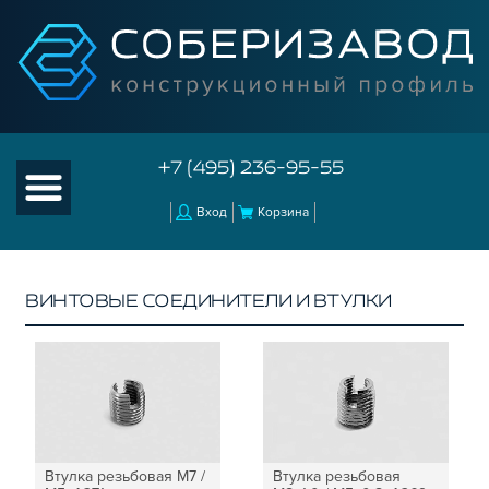
+7 (495) 236-95-55
Вход
Корзина
ВИНТОВЫЕ СОЕДИНИТЕЛИ И ВТУЛКИ
КАТАЛОГ ТОВАРОВ
КОНСТРУКЦИОННЫЙ ПРОФИЛЬ
КОМПЛЕКТУЮЩИЕ К ЧПУ
АКСЕССУАРЫ ДЛЯ V-ПАЗА
СОЕДИНИТЕЛЬНЫЕ ПЛАСТИНЫ
Втулка резьбовая М7 /
Втулка резьбовая