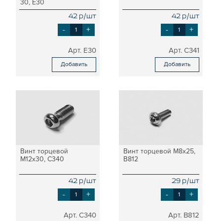
30, E30
42 р/шт
42 р/шт
-
+
-
+
E30
C341
Добавить
Добавить
Винт торцевой
Винт торцевой М8х25,
М12х30, C340
B812
42 р/шт
29 р/шт
-
+
-
+
C340
B812