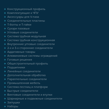
Конструкционный профиль
Комплектующие к ЧПУ
Аксессуары для V-паза
Соединительные пластины
Т-болты и Т-гайки
Сухари пазовые
Угловые соединители
Система трубная модульная
Система трубная конструкционная
Внутренние угловые соединители
2-х и 3-х сторонние соединители
Аддитивные товары
Алюминиевые системы ограждений
Готовые решения
Общестроительный профиль
Подшипники
Линейные соединители
Дополнительная обработка
Параллельные соединители
Промышленная мебель
Система лестниц и платформ
Быстрые соединители
Винтовые соединители и втулки
Шарнирные и подвижные соединители
Заглушки
Наборы