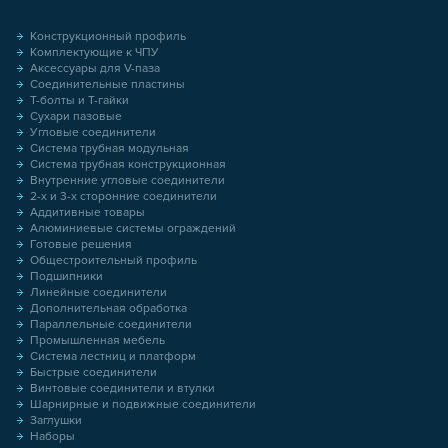
Конструкционный профиль
Комплектующие к ЧПУ
Аксессуары для V-паза
Соединительные пластины
Т-болты и Т-гайки
Сухари пазовые
Угловые соединители
Система трубная модульная
Система трубная конструкционная
Внутренние угловые соединители
2-х и 3-х сторонние соединители
Аддитивные товары
Алюминиевые системы ограждений
Готовые решения
Общестроительный профиль
Подшипники
Линейные соединители
Дополнительная обработка
Параллельные соединители
Промышленная мебель
Система лестниц и платформ
Быстрые соединители
Винтовые соединители и втулки
Шарнирные и подвижные соединители
Заглушки
Наборы