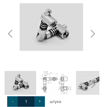
Т-БОЛТЫ И Т-ГАЙКИ
СУХАРИ ПАЗОВЫЕ
УГЛОВЫЕ СОЕДИНИТЕЛИ
СИСТЕМА ТРУБНАЯ МОДУЛЬНАЯ
СИСТЕМА ТРУБНАЯ КОНСТРУКЦИОННАЯ
ВНУТРЕННИЕ УГЛОВЫЕ СОЕДИНИТЕЛИ
2-Х И 3-Х СТОРОННИЕ СОЕДИНИТЕЛИ
АДДИТИВНЫЕ ТОВАРЫ
АЛЮМИНИЕВЫЕ СИСТЕМЫ ОГРАЖДЕНИЙ
ГОТОВЫЕ РЕШЕНИЯ
ОБЩЕСТРОИТЕЛЬНЫЙ ПРОФИЛЬ
ПОДШИПНИКИ
ЛИНЕЙНЫЕ СОЕДИНИТЕЛИ
ДОПОЛНИТЕЛЬНАЯ ОБРАБОТКА
ПАРАЛЛЕЛЬНЫЕ СОЕДИНИТЕЛИ
-
+
штука
ПРОМЫШЛЕННАЯ МЕБЕЛЬ