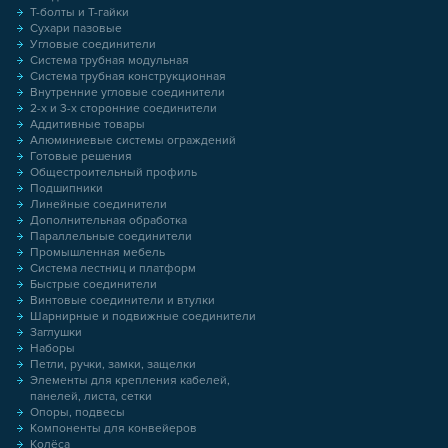
Т-болты и Т-гайки
Сухари пазовые
Угловые соединители
Система трубная модульная
Система трубная конструкционная
Внутренние угловые соединители
2-х и 3-х сторонние соединители
Аддитивные товары
Алюминиевые системы ограждений
Готовые решения
Общестроительный профиль
Подшипники
Линейные соединители
Дополнительная обработка
Параллельные соединители
Промышленная мебель
Система лестниц и платформ
Быстрые соединители
Винтовые соединители и втулки
Шарнирные и подвижные соединители
Заглушки
Наборы
Петли, ручки, замки, защелки
Элементы для крепления кабелей,
панелей, листа, сетки
Опоры, подвесы
Компоненты для конвейеров
Колёса