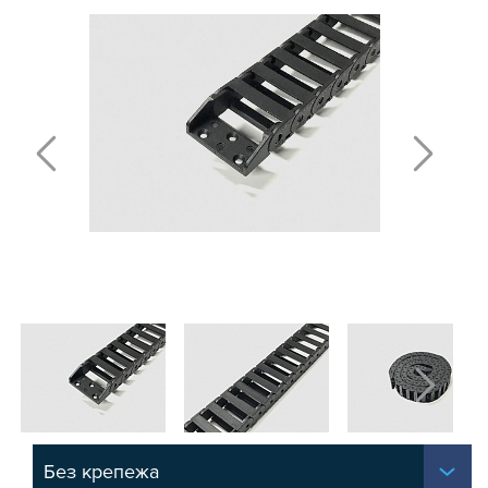
ПОЛИРОВАННЫЕ ВАЛЫ И ДЕРЖАТЕЛИ
ШАРИКО-ВИНТОВЫЕ ПЕРЕДАЧИ (ШВП)
ОПОРЫ ХОДОВЫХ ВИНТОВ
ЛИНЕЙНЫЕ ПОДШИПНИКИ И МОДУЛИ
КАБЕЛЬ-КАНАЛЫ СТАНОЧНЫЕ ГИБКИЕ
МЕХ. ПЕРЕДАЧА
МУФТЫ СОЕДИНИТЕЛЬНЫЕ
ЭЛЕКТРОНИКА
ЦАНГИ И ФРЕЗЫ
ШПИНДЕЛИ
ЗУБЧАТЫЕ РЕЙКИ И ШЕСТЕРНИ
ШАГОВЫЕ ДВИГАТЕЛИ И АККСЕСУАРЫ
АКСЕССУАРЫ ДЛЯ РАБОЧЕГО СТОЛА
АКСЕССУАРЫ ДЛЯ V-ПАЗА
СОЕДИНИТЕЛЬНЫЕ ПЛАСТИНЫ
Т-БОЛТЫ И Т-ГАЙКИ
СУХАРИ ПАЗОВЫЕ
Без крепежа
УГЛОВЫЕ СОЕДИНИТЕЛИ