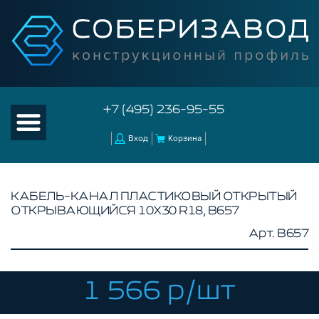
+7 (495) 236-95-55
Вход
Корзина
КАБЕЛЬ-КАНАЛ ПЛАСТИКОВЫЙ ОТКРЫТЫЙ
ОТКРЫВАЮЩИЙСЯ 10X30 R18, B657
КАТАЛОГ ТОВАРОВ
Арт. B657
КОНСТРУКЦИОННЫЙ ПРОФИЛЬ
КОМПЛЕКТУЮЩИЕ К ЧПУ
1 566 р/шт
КОНСТРУКЦИОННЫЙ ПРОФИЛЬ ДЛЯ
СТАНКОВ
ПРОФИЛЬНЫЕ НАПРАВЛЯЮЩИЕ