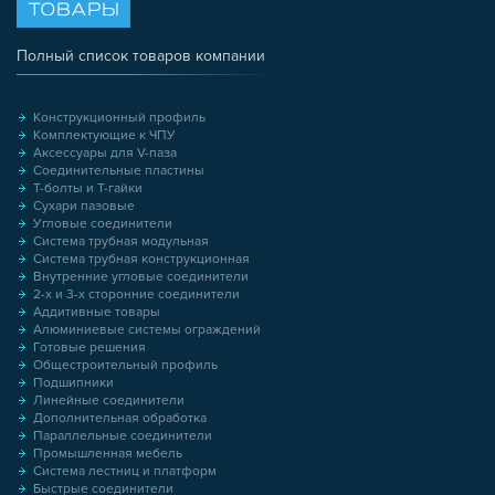
ТОВАРЫ
Полный список товаров компании
Конструкционный профиль
Комплектующие к ЧПУ
Аксессуары для V-паза
Соединительные пластины
Т-болты и Т-гайки
Сухари пазовые
Угловые соединители
Система трубная модульная
Система трубная конструкционная
Внутренние угловые соединители
2-х и 3-х сторонние соединители
Аддитивные товары
Алюминиевые системы ограждений
Готовые решения
Общестроительный профиль
Подшипники
Линейные соединители
Дополнительная обработка
Параллельные соединители
Промышленная мебель
Система лестниц и платформ
Быстрые соединители