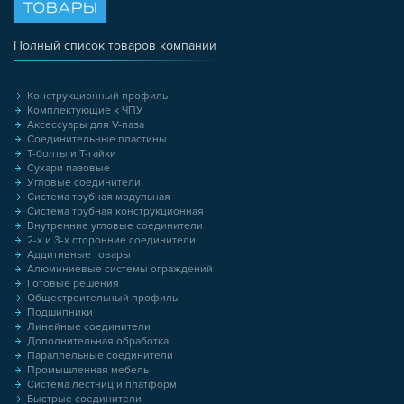
ТОВАРЫ
Полный список товаров компании
Конструкционный профиль
Комплектующие к ЧПУ
Аксессуары для V-паза
Соединительные пластины
Т-болты и Т-гайки
Сухари пазовые
Угловые соединители
Система трубная модульная
Система трубная конструкционная
Внутренние угловые соединители
2-х и 3-х сторонние соединители
Аддитивные товары
Алюминиевые системы ограждений
Готовые решения
Общестроительный профиль
Подшипники
Линейные соединители
Дополнительная обработка
Параллельные соединители
Промышленная мебель
Система лестниц и платформ
Быстрые соединители