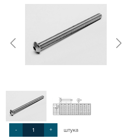
Т-БОЛТЫ И Т-ГАЙКИ
СУХАРИ ПАЗОВЫЕ
УГЛОВЫЕ СОЕДИНИТЕЛИ
СИСТЕМА ТРУБНАЯ МОДУЛЬНАЯ
СИСТЕМА ТРУБНАЯ КОНСТРУКЦИОННАЯ
ВНУТРЕННИЕ УГЛОВЫЕ СОЕДИНИТЕЛИ
2-Х И 3-Х СТОРОННИЕ СОЕДИНИТЕЛИ
АДДИТИВНЫЕ ТОВАРЫ
АЛЮМИНИЕВЫЕ СИСТЕМЫ ОГРАЖДЕНИЙ
ГОТОВЫЕ РЕШЕНИЯ
ОБЩЕСТРОИТЕЛЬНЫЙ ПРОФИЛЬ
ПОДШИПНИКИ
ЛИНЕЙНЫЕ СОЕДИНИТЕЛИ
ДОПОЛНИТЕЛЬНАЯ ОБРАБОТКА
ПАРАЛЛЕЛЬНЫЕ СОЕДИНИТЕЛИ
-
+
штука
ПРОМЫШЛЕННАЯ МЕБЕЛЬ