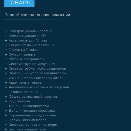
ТОВАРЫ
Полный список товаров компании
Конструкционный профиль
Комплектующие к ЧПУ
Аксессуары для V-паза
Соединительные пластины
Т-болты и Т-гайки
Сухари пазовые
Угловые соединители
Система трубная модульная
Система трубная конструкционная
Внутренние угловые соединители
2-х и 3-х сторонние соединители
Аддитивные товары
Алюминиевые системы ограждений
Готовые решения
Общестроительный профиль
Подшипники
Линейные соединители
Дополнительная обработка
Параллельные соединители
Промышленная мебель
Система лестниц и платформ
Быстрые соединители