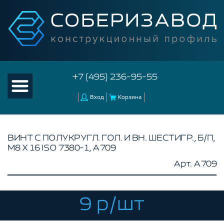
+7 (495) 236-95-55
Вход
Корзина
ВИНТ С ПОЛУКРУГЛ. ГОЛ. И ВН. ШЕСТИГР., Б/П,
М8 Х 16 ISO 7380-1, A709
КАТАЛОГ ТОВАРОВ
Арт. A709
КОНСТРУКЦИОННЫЙ ПРОФИЛЬ
КОМПЛЕКТУЮЩИЕ К ЧПУ
9 р/шт
АКСЕССУАРЫ ДЛЯ V-ПАЗА
СОЕДИНИТЕЛЬНЫЕ ПЛАСТИНЫ