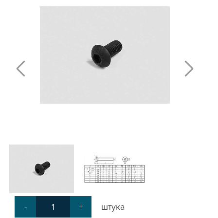
Т-БОЛТЫ И Т-ГАЙКИ
СУХАРИ ПАЗОВЫЕ
УГЛОВЫЕ СОЕДИНИТЕЛИ
СИСТЕМА ТРУБНАЯ МОДУЛЬНАЯ
СИСТЕМА ТРУБНАЯ КОНСТРУКЦИОННАЯ
ВНУТРЕННИЕ УГЛОВЫЕ СОЕДИНИТЕЛИ
2-Х И 3-Х СТОРОННИЕ СОЕДИНИТЕЛИ
АДДИТИВНЫЕ ТОВАРЫ
АЛЮМИНИЕВЫЕ СИСТЕМЫ ОГРАЖДЕНИЙ
ГОТОВЫЕ РЕШЕНИЯ
ОБЩЕСТРОИТЕЛЬНЫЙ ПРОФИЛЬ
ПОДШИПНИКИ
ЛИНЕЙНЫЕ СОЕДИНИТЕЛИ
ДОПОЛНИТЕЛЬНАЯ ОБРАБОТКА
ПАРАЛЛЕЛЬНЫЕ СОЕДИНИТЕЛИ
-
+
штука
ПРОМЫШЛЕННАЯ МЕБЕЛЬ