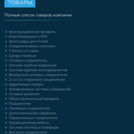
ТОВАРЫ
Полный список товаров компании
Конструкционный профиль
Комплектующие к ЧПУ
Аксессуары для V-паза
Соединительные пластины
Т-болты и Т-гайки
Сухари пазовые
Угловые соединители
Система трубная модульная
Система трубная конструкционная
Внутренние угловые соединители
2-х и 3-х сторонние соединители
Аддитивные товары
Алюминиевые системы ограждений
Готовые решения
Общестроительный профиль
Подшипники
Линейные соединители
Дополнительная обработка
Параллельные соединители
Промышленная мебель
Система лестниц и платформ
Быстрые соединители