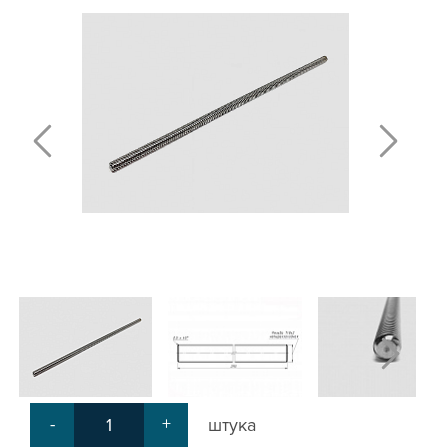
ПЛАСТИНЫ ДЛЯ РОЛИКОВ
КРЕПЕЖНЫЕ ИЗДЕЛИЯ
МЕХАНИЧЕСКАЯ ПЕРЕДАЧА
КРОНШТЕЙНЫ ДЛЯ РЕМЕННОЙ
ПЕРЕДАЧИ
КРОНШТЕЙНЫ ДЛЯ ВИНТОВОЙ
ПЕРЕДАЧИ
КРОНШТЕЙНЫ ДЛЯ ДВИГАТЕЛЕЙ
КРОНШТЕЙНЫ ДЛЯ ШПИНДЕЛЕЙ
БЛОКИ ДИСТАНЦИОННЫЕ
ДОПОЛНИТЕЛЬНЫЕ ЭЛЕМЕНТЫ
ЗАЩИТНЫЕ ПЛАНКИ
НАБОРЫ
ПРИЖИМЫ
СОЕДИНИТЕЛЬНЫЕ ПЛАСТИНЫ
Т-БОЛТЫ И Т-ГАЙКИ
СУХАРИ ПАЗОВЫЕ
УГЛОВЫЕ СОЕДИНИТЕЛИ
-
+
штука
СИСТЕМА ТРУБНАЯ МОДУЛЬНАЯ