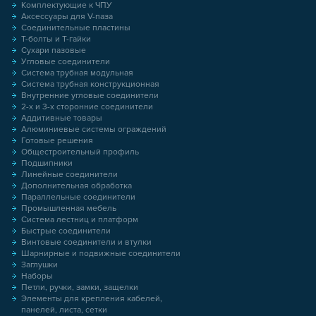
Комплектующие к ЧПУ
Аксессуары для V-паза
Соединительные пластины
Т-болты и Т-гайки
Сухари пазовые
Угловые соединители
Система трубная модульная
Система трубная конструкционная
Внутренние угловые соединители
2-х и 3-х сторонние соединители
Аддитивные товары
Алюминиевые системы ограждений
Готовые решения
Общестроительный профиль
Подшипники
Линейные соединители
Дополнительная обработка
Параллельные соединители
Промышленная мебель
Система лестниц и платформ
Быстрые соединители
Винтовые соединители и втулки
Шарнирные и подвижные соединители
Заглушки
Наборы
Петли, ручки, замки, защелки
Элементы для крепления кабелей,
панелей, листа, сетки