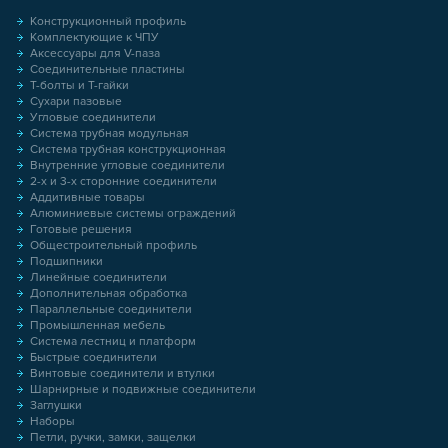
Конструкционный профиль
Комплектующие к ЧПУ
Аксессуары для V-паза
Соединительные пластины
Т-болты и Т-гайки
Сухари пазовые
Угловые соединители
Система трубная модульная
Система трубная конструкционная
Внутренние угловые соединители
2-х и 3-х сторонние соединители
Аддитивные товары
Алюминиевые системы ограждений
Готовые решения
Общестроительный профиль
Подшипники
Линейные соединители
Дополнительная обработка
Параллельные соединители
Промышленная мебель
Система лестниц и платформ
Быстрые соединители
Винтовые соединители и втулки
Шарнирные и подвижные соединители
Заглушки
Наборы
Петли, ручки, замки, защелки