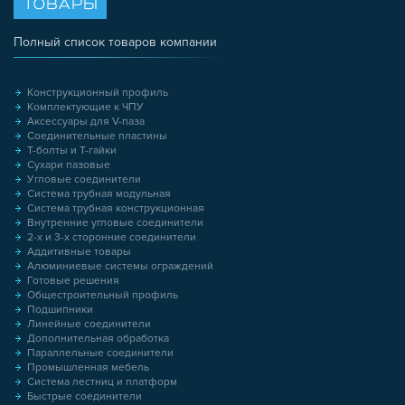
ТОВАРЫ
Полный список товаров компании
Конструкционный профиль
Комплектующие к ЧПУ
Аксессуары для V-паза
Соединительные пластины
Т-болты и Т-гайки
Сухари пазовые
Угловые соединители
Система трубная модульная
Система трубная конструкционная
Внутренние угловые соединители
2-х и 3-х сторонние соединители
Аддитивные товары
Алюминиевые системы ограждений
Готовые решения
Общестроительный профиль
Подшипники
Линейные соединители
Дополнительная обработка
Параллельные соединители
Промышленная мебель
Система лестниц и платформ
Быстрые соединители