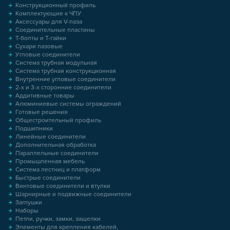
Конструкционный профиль
Комплектующие к ЧПУ
Аксессуары для V-паза
Соединительные пластины
Т-болты и Т-гайки
Сухари пазовые
Угловые соединители
Система трубная модульная
Система трубная конструкционная
Внутренние угловые соединители
2-х и 3-х сторонние соединители
Аддитивные товары
Алюминиевые системы ограждений
Готовые решения
Общестроительный профиль
Подшипники
Линейные соединители
Дополнительная обработка
Параллельные соединители
Промышленная мебель
Система лестниц и платформ
Быстрые соединители
Винтовые соединители и втулки
Шарнирные и подвижные соединители
Заглушки
Наборы
Петли, ручки, замки, защелки
Элементы для крепления кабелей,