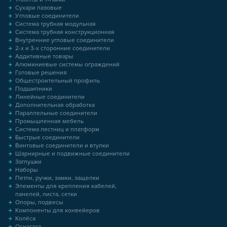
Сухари пазовые
Угловые соединители
Система трубная модульная
Система трубная конструкционная
Внутренние угловые соединители
2-х и 3-х сторонние соединители
Аддитивные товары
Алюминиевые системы ограждений
Готовые решения
Общестроительный профиль
Подшипники
Линейные соединители
Дополнительная обработка
Параллельные соединители
Промышленная мебель
Система лестниц и платформ
Быстрые соединители
Винтовые соединители и втулки
Шарнирные и подвижные соединители
Заглушки
Наборы
Петли, ручки, замки, защелки
Элементы для крепления кабелей,
панелей, листа, сетки
Опоры, подвесы
Компоненты для конвейеров
Колёса
Оснастка