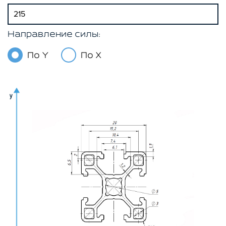
Направление силы:
По Y
По X