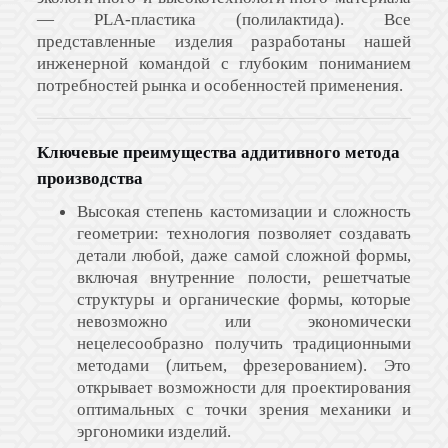
МЕТРИЧЕСКИЙ КРЕПЕЖ
— PLA-пластика (полилактида). Все
ПЛАСТИКОВЫЕ КОРОБКИ
представленные изделия разработаны нашей
инженерной командой с глубоким пониманием
потребностей рынка и особенностей применения.
Ключевы
е преимущества аддитивного метода
производства
Высокая степень кастомизации и сложность
геометрии: технология позволяет создавать
детали любой, даже самой сложной формы,
включая внутренние полости, решетчатые
структуры и органические формы, которые
невозможно или экономически
нецелесообразно получить традиционными
методами (литьем, фрезерованием). Это
открывает возможности для проектирования
оптимальных с точки зрения механики и
эргономики изделий.