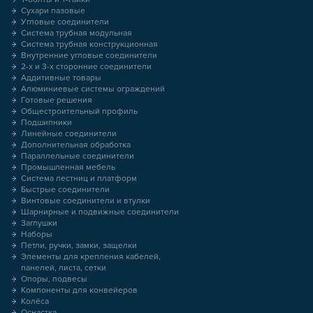
Сухари пазовые
Угловые соединители
Система трубная модульная
Система трубная конструкционная
Внутренние угловые соединители
2-х и 3-х сторонние соединители
Аддитивные товары
Алюминиевые системы ограждений
Готовые решения
Общестроительный профиль
Подшипники
Линейные соединители
Дополнительная обработка
Параллельные соединители
Промышленная мебель
Система лестниц и платформ
Быстрые соединители
Винтовые соединители и втулки
Шарнирные и подвижные соединители
Заглушки
Наборы
Петли, ручки, замки, защелки
Элементы для крепления кабелей,
панелей, листа, сетки
Опоры, подвесы
Компоненты для конвейеров
Колёса
Оснастка