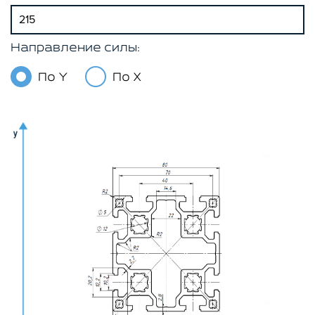
Направление силы:
По Y
По X