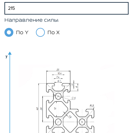
Направление силы:
По Y
По X