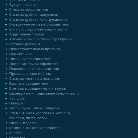
Сухари пазовые
Угловые соединители
Система трубная модульная
Система трубная конструкционная
Внутренние угловые соединители
2-х и 3-х сторонние соединители
Аддитивные товары
Алюминиевые системы ограждений
Готовые решения
Общестроительный профиль
Подшипники
Линейные соединители
Дополнительная обработка
Параллельные соединители
Промышленная мебель
Система лестниц и платформ
Быстрые соединители
Винтовые соединители и втулки
Шарнирные и подвижные соединители
Заглушки
Наборы
Петли, ручки, замки, защелки
Элементы для крепления кабелей,
панелей, листа, сетки
Опоры, подвесы
Компоненты для конвейеров
Колёса
Оснастка