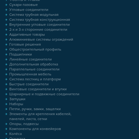
Сухари пазовые
Угловые соединители
Система трубная модульная
Система трубная конструкционная
Внутренние угловые соединители
2-х и 3-х сторонние соединители
Аддитивные товары
Алюминиевые системы ограждений
Готовые решения
Общестроительный профиль
Подшипники
Линейные соединители
Дополнительная обработка
Параллельные соединители
Промышленная мебель
Система лестниц и платформ
Быстрые соединители
Винтовые соединители и втулки
Шарнирные и подвижные соединители
Заглушки
Наборы
Петли, ручки, замки, защелки
Элементы для крепления кабелей,
панелей, листа, сетки
Опоры, подвесы
Компоненты для конвейеров
Колёса
Оснастка