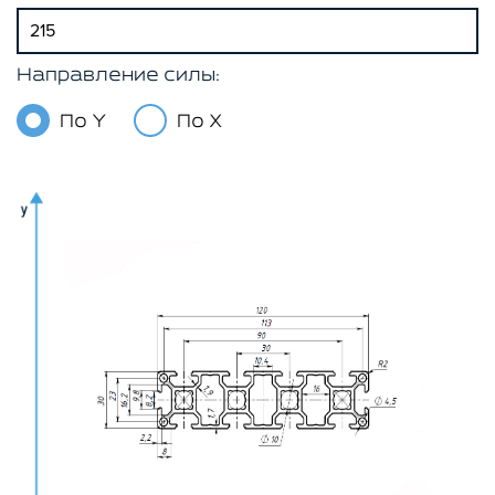
Направление силы:
По Y
По X