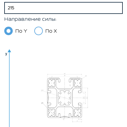
Направление силы:
По Y
По X