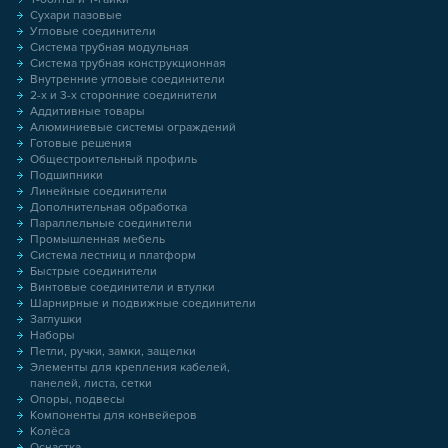
Сухари пазовые
Угловые соединители
Система трубная модульная
Система трубная конструкционная
Внутренние угловые соединители
2-х и 3-х сторонние соединители
Аддитивные товары
Алюминиевые системы ограждений
Готовые решения
Общестроительный профиль
Подшипники
Линейные соединители
Дополнительная обработка
Параллельные соединители
Промышленная мебель
Система лестниц и платформ
Быстрые соединители
Винтовые соединители и втулки
Шарнирные и подвижные соединители
Заглушки
Наборы
Петли, ручки, замки, защелки
Элементы для крепления кабелей,
панелей, листа, сетки
Опоры, подвесы
Компоненты для конвейеров
Колёса
Оснастка