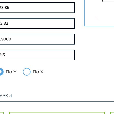
По Y
По X
УЗКИ