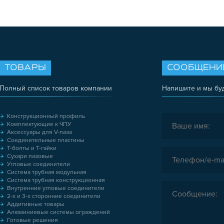
ТОВАРЫ
СООБЩЕНИ
Полный список товаров компании
Напишите и мы бу
Конструкционный профиль
Комплектующие к ЧПУ
Аксессуары для V-паза
Соединительные пластины
Т-болты и Т-гайки
Сухари пазовые
Угловые соединители
Система трубная модульная
Система трубная конструкционная
Внутренние угловые соединители
2-х и 3-х сторонние соединители
Аддитивные товары
Алюминиевые системы ограждений
Готовые решения