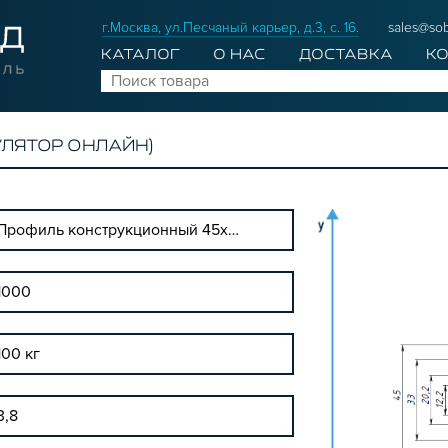
г.Москва, ул.Песчаный карьер, д.3, с. 16.
sales@sob
КАТАЛОГ
О НАС
ДОСТАВКА
К
УЛЯТОР ОНЛАЙН)
Профиль конструкционный 45х90H (Без покрытия)