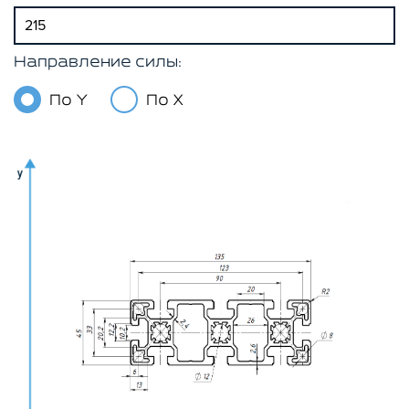
Направление силы:
По Y
По X