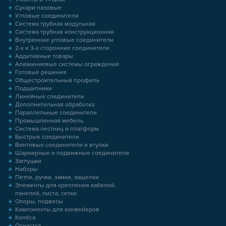
Сухари пазовые
Угловые соединители
Система трубная модульная
Система трубная конструкционная
Внутренние угловые соединители
2-х и 3-х сторонние соединители
Аддитивные товары
Алюминиевые системы ограждений
Готовые решения
Общестроительный профиль
Подшипники
Линейные соединители
Дополнительная обработка
Параллельные соединители
Промышленная мебель
Система лестниц и платформ
Быстрые соединители
Винтовые соединители и втулки
Шарнирные и подвижные соединители
Заглушки
Наборы
Петли, ручки, замки, защелки
Элементы для крепления кабелей,
панелей, листа, сетки
Опоры, подвесы
Компоненты для конвейеров
Колёса
Оснастка