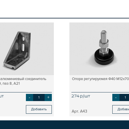
 алюминиевый соединитель
Опора регулируемая Ф40 М12х70
 паз 8, A21
шт
-
+
274 р/шт
-
Добавить
Добав
A43