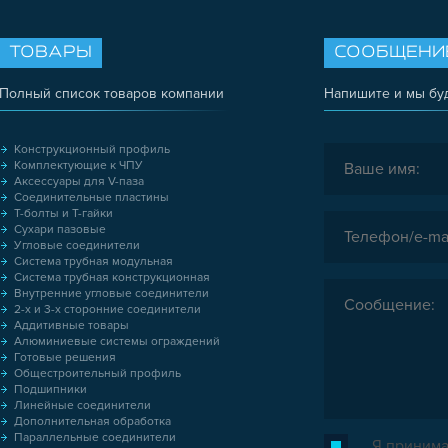
ТОВАРЫ
СООБЩЕНИ
Полный список товаров компании
Напишите и мы бу
Конструкционный профиль
Комплектующие к ЧПУ
Аксессуары для V-паза
Соединительные пластины
Т-болты и Т-гайки
Сухари пазовые
Угловые соединители
Система трубная модульная
Система трубная конструкционная
Внутренние угловые соединители
2-х и 3-х сторонние соединители
Аддитивные товары
Алюминиевые системы ограждений
Готовые решения
Общестроительный профиль
Подшипники
Линейные соединители
Дополнительная обработка
Параллельные соединители
Я принима