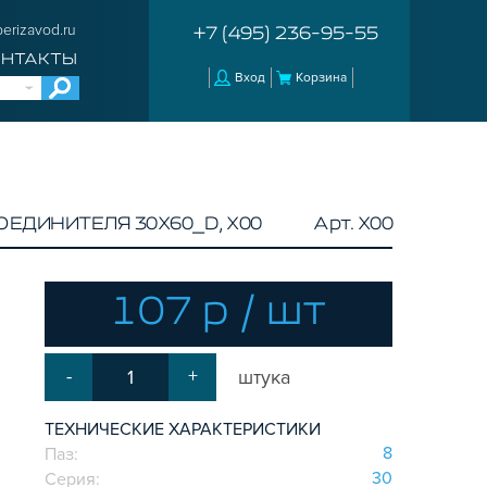
erizavod.ru
+7 (495) 236-95-55
ОНТАКТЫ
Вход
Корзина
ДИНИТЕЛЯ 30Х60_D, X00
Арт. X00
107 р / шт
-
+
штука
ТЕХНИЧЕСКИЕ ХАРАКТЕРИСТИКИ
8
Паз:
30
Серия: