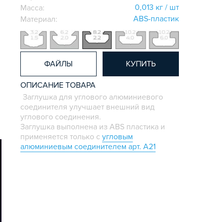
0,013 кг / шт
Масса:
ABS-пластик
Материал:
ФАЙЛЫ
КУПИТЬ
ОПИСАНИЕ ТОВАРА
Заглушка для углового алюминиевого
соединителя улучшает внешний вид
углового соединения.
Заглушка выполнена из ABS пластика и
применяется только с
угловым
алюминиевым соединителем арт. A21