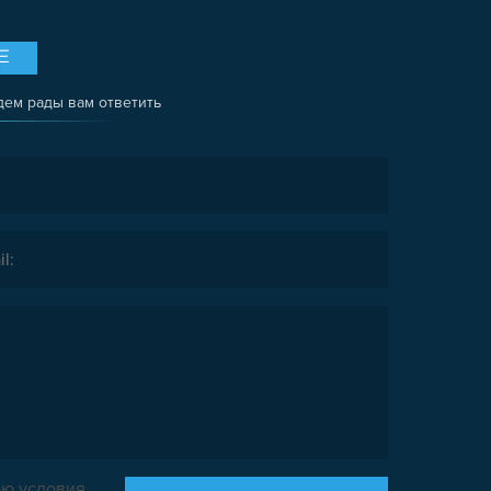
Е
дем рады вам ответить
ю условия