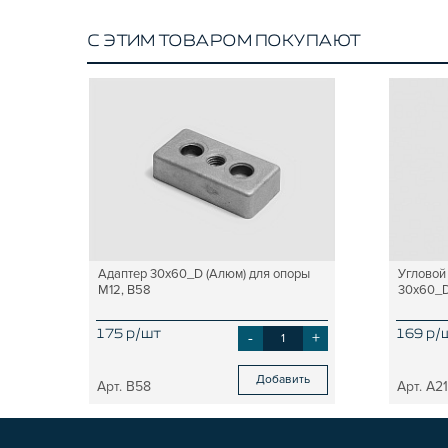
С ЭТИМ ТОВАРОМ ПОКУПАЮТ
Адаптер 30х60_D (Алюм) для опоры
Угловой
М12, B58
30х60_D,
175 р/шт
-
+
169 р/
Добавить
B58
A21