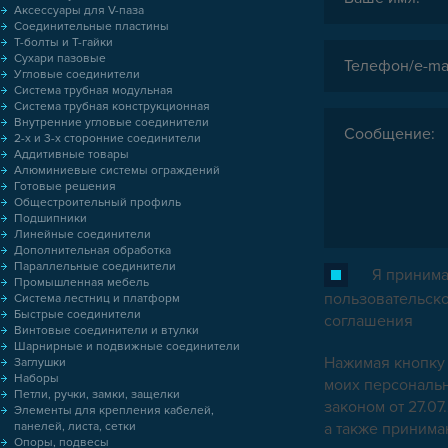
Аксессуары для V-паза
Соединительные пластины
Т-болты и Т-гайки
Сухари пазовые
Угловые соединители
Система трубная модульная
Система трубная конструкционная
Внутренние угловые соединители
2-х и 3-х сторонние соединители
Аддитивные товары
Алюминиевые системы ограждений
Готовые решения
Общестроительный профиль
Подшипники
Линейные соединители
Дополнительная обработка
Параллельные соединители
Я принима
Промышленная мебель
пользовательск
Система лестниц и платформ
Быстрые соединители
соглашения
Винтовые соединители и втулки
Шарнирные и подвижные соединители
Нажимая кнопку 
Заглушки
Наборы
моих персональн
Петли, ручки, замки, защелки
законом от 27.0
Элементы для крепления кабелей,
панелей, листа, сетки
а также приним
Опоры, подвесы