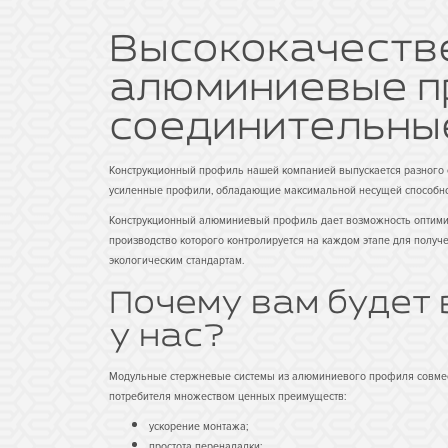
Высококачеств
алюминиевые п
соединительны
Конструкционный профиль нашей компанией выпускается разного с
усиленные профили, обладающие максимальной несущей способно
Конструкционный алюминиевый профиль дает возможность оптимиз
производство которого контролируется на каждом этапе для получе
экологическим стандартам.
Почему вам будет
у нас?
Модульные стержневые системы из алюминиевого профиля совмест
потребителя множеством ценных преимуществ:
ускорение монтажа;
простота переналадки;