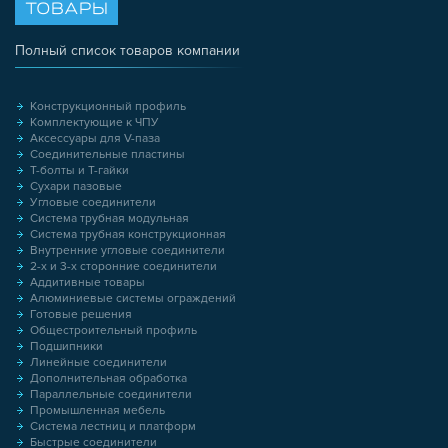
ТОВАРЫ
Полный список товаров компании
Конструкционный профиль
Комплектующие к ЧПУ
Аксессуары для V-паза
Соединительные пластины
Т-болты и Т-гайки
Сухари пазовые
Угловые соединители
Система трубная модульная
Система трубная конструкционная
Внутренние угловые соединители
2-х и 3-х сторонние соединители
Аддитивные товары
Алюминиевые системы ограждений
Готовые решения
Общестроительный профиль
Подшипники
Линейные соединители
Дополнительная обработка
Параллельные соединители
Промышленная мебель
Система лестниц и платформ
Быстрые соединители