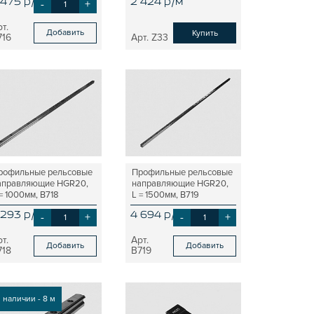
 475 р/шт
-
+
2 424 р/м
Добавить
Купить
716
Z33
рофильные рельсовые
Профильные рельсовые
аправляющие HGR20,
направляющие HGR20,
= 1000мм, B718
L = 1500мм, B719
 293 р/шт
-
+
4 694 р/шт
-
+
Добавить
Добавить
718
B719
 наличии - 8 м