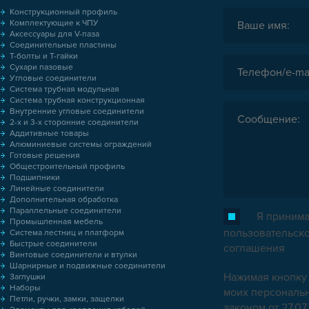
Конструкционный профиль
Комплектующие к ЧПУ
Аксессуары для V-паза
Соединительные пластины
Т-болты и Т-гайки
Сухари пазовые
Угловые соединители
Система трубная модульная
Система трубная конструкционная
Внутренние угловые соединители
2-х и 3-х сторонние соединители
Аддитивные товары
Алюминиевые системы ограждений
Готовые решения
Общестроительный профиль
Подшипники
Линейные соединители
Дополнительная обработка
Параллельные соединители
Я принима
Промышленная мебель
пользовательск
Система лестниц и платформ
Быстрые соединители
соглашения
Винтовые соединители и втулки
Шарнирные и подвижные соединители
Нажимая кнопку 
Заглушки
Наборы
моих персональн
Петли, ручки, замки, защелки
законом от 27.0