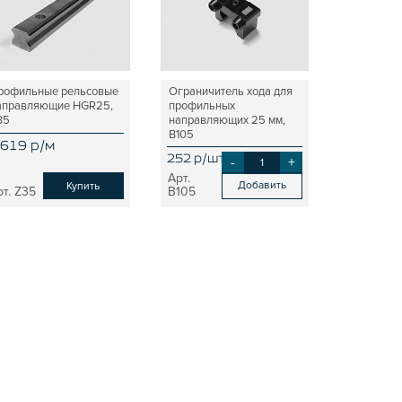
рофильные рельсовые
Ограничитель хода для
аправляющие HGR25,
профильных
35
направляющих 25 мм,
B105
 619 р/м
252 р/шт
-
+
Добавить
Купить
Z35
B105