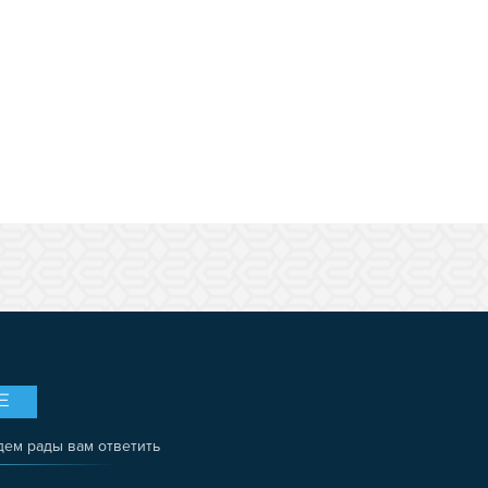
Е
дем рады вам ответить