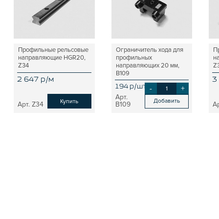
Профильные рельсовые
Ограничитель хода для
П
направляющие HGR20,
профильных
н
Z34
направляющих 20 мм,
Z
B109
2 647 р/м
3
194 р/шт
-
+
Добавить
Купить
Z34
B109