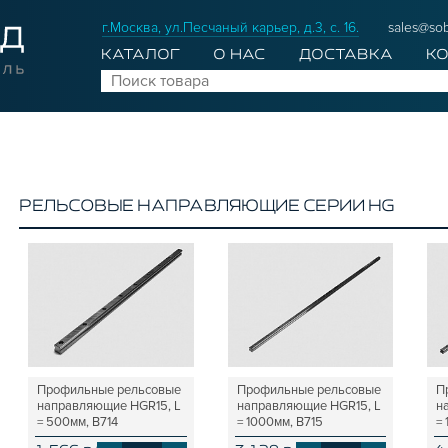
г.Москва, ул.Песчаный карьер, д.3, с. 16.
sales@sob
КАТАЛОГ
О НАС
ДОСТАВКА
К
РЕЛЬСОВЫЕ НАПРАВЛЯЮЩИЕ СЕРИИ HG
Профильные рельсовые
Профильные рельсовые
П
направляющие HGR15, L
направляющие HGR15, L
н
= 500мм, B714
= 1000мм, B715
=