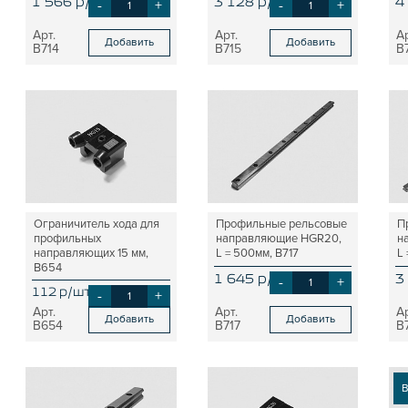
1 566 р/шт
-
+
3 128 р/шт
-
+
4
Добавить
Добавить
B714
B715
B
Ограничитель хода для
Профильные рельсовые
П
профильных
направляющие HGR20,
н
направляющих 15 мм,
L = 500мм, B717
L 
B654
1 645 р/шт
-
+
3
112 р/шт
-
+
Добавить
Добавить
B654
B717
B
В