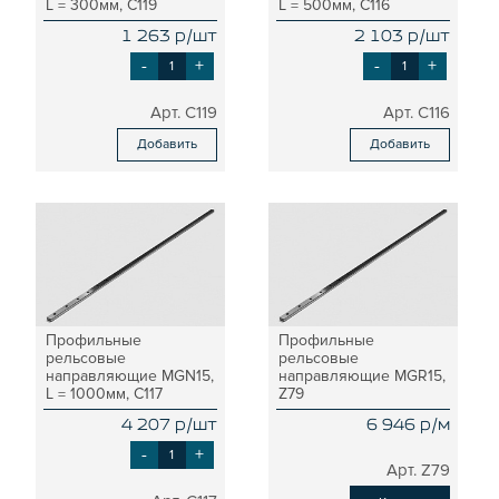
ОПОРЫ, ПОДВЕСЫ
L = 300мм, C119
L = 500мм, C116
КОМПОНЕНТЫ ДЛЯ КОНВЕЙЕРОВ
1 263 р/шт
2 103 р/шт
-
+
-
+
КОЛЁСА
ОСНАСТКА
C119
C116
МЕТРИЧЕСКИЙ КРЕПЕЖ
Добавить
Добавить
ПЛАСТИКОВЫЕ КОРОБКИ
Профильные
Профильные
рельсовые
рельсовые
направляющие MGN15,
направляющие MGR15,
L = 1000мм, C117
Z79
4 207 р/шт
6 946 р/м
-
+
Z79