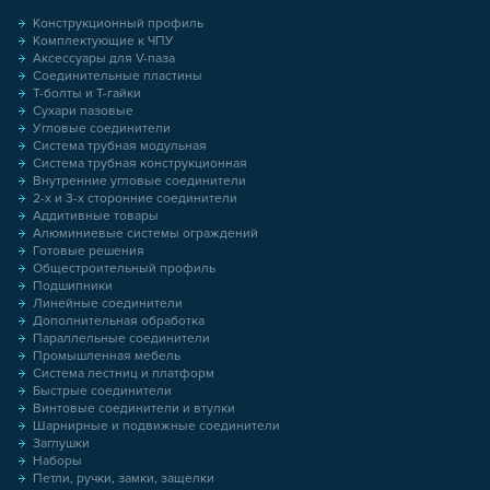
Конструкционный профиль
Комплектующие к ЧПУ
Аксессуары для V-паза
Соединительные пластины
Т-болты и Т-гайки
Сухари пазовые
Угловые соединители
Система трубная модульная
Система трубная конструкционная
Внутренние угловые соединители
2-х и 3-х сторонние соединители
Аддитивные товары
Алюминиевые системы ограждений
Готовые решения
Общестроительный профиль
Подшипники
Линейные соединители
Дополнительная обработка
Параллельные соединители
Промышленная мебель
Система лестниц и платформ
Быстрые соединители
Винтовые соединители и втулки
Шарнирные и подвижные соединители
Заглушки
Наборы
Петли, ручки, замки, защелки