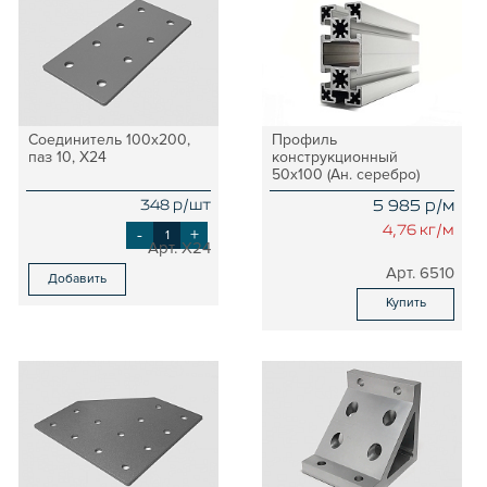
Соединитель 100х200,
Профиль
паз 10, X24
конструкционный
50х100 (Ан. серебро)
348 р/шт
5 985 р/м
-
+
4,76 кг/м
X24
6510
Добавить
Купить