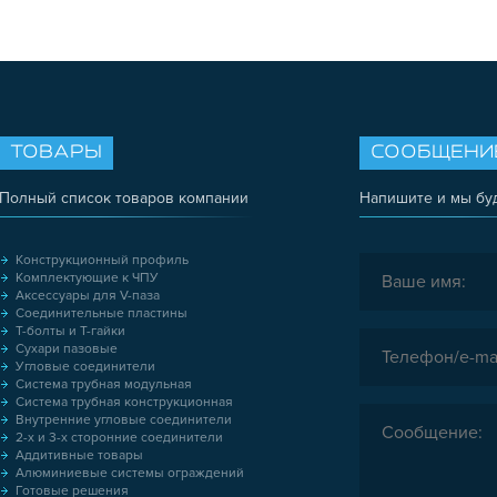
ТОВАРЫ
СООБЩЕНИ
Полный список товаров компании
Напишите и мы бу
Конструкционный профиль
Комплектующие к ЧПУ
Аксессуары для V-паза
Соединительные пластины
Т-болты и Т-гайки
Сухари пазовые
Угловые соединители
Система трубная модульная
Система трубная конструкционная
Внутренние угловые соединители
2-х и 3-х сторонние соединители
Аддитивные товары
Алюминиевые системы ограждений
Готовые решения