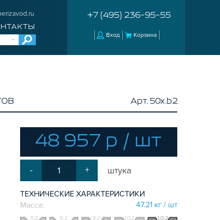
erizavod.ru
+7 (495) 236-95-55
ОНТАКТЫ
Вход
Корзина
ТОВ
Арт. 50x.b2
48 957 р / шт
-
+
штука
ТЕХНИЧЕСКИЕ ХАРАКТЕРИСТИКИ
47.21 кг / шт
Масса: