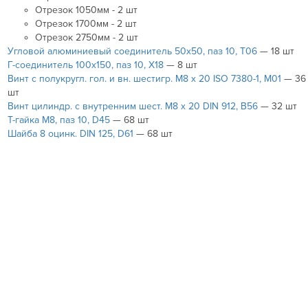
Отрезок 1050мм - 2 шт
Отрезок 1700мм - 2 шт
Отрезок 2750мм - 2 шт
Угловой алюминиевый соединитель 50х50, паз 10, T06
— 18 шт
Г-соединитель 100х150, паз 10, X18
— 8 шт
Винт с полукругл. гол. и вн. шестигр. М8 х 20 ISO 7380-1, M01
— 36
шт
Винт цилиндр. с внутренним шест. М8 х 20 DIN 912, B56
— 32 шт
Т-гайка М8, паз 10, D45
— 68 шт
Шайба 8 оцинк. DIN 125, D61
— 68 шт