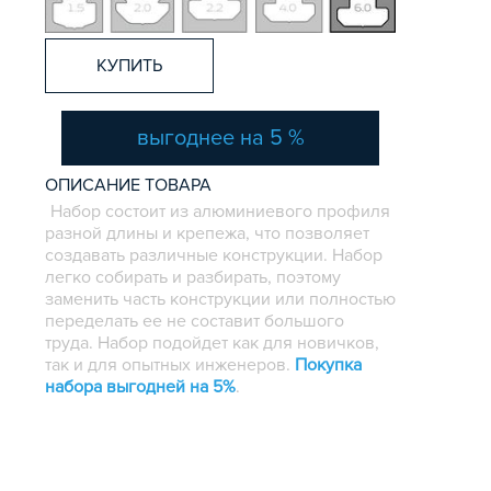
КУПИТЬ
выгоднее на 5 %
ОПИСАНИЕ ТОВАРА
Набор состоит из алюминиевого профиля
разной длины и крепежа, что позволяет
создавать различные конструкции. Набор
легко собирать и разбирать, поэтому
заменить часть конструкции или полностью
переделать ее не составит большого
труда. Набор подойдет как для новичков,
так и для опытных инженеров.
Покупка
набора выгодней на 5%
.