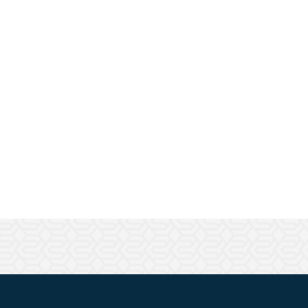
ШАРНИРНЫЕ И ПОДВИЖНЫЕ СОЕДИНИТЕЛИ
ЗАГЛУШКИ
НАБОРЫ
ПЕТЛИ, РУЧКИ, ЗАМКИ, ЗАЩЕЛКИ
ЭЛЕМЕНТЫ ДЛЯ КРЕПЛЕНИЯ КАБЕЛЕЙ,
ПАНЕЛЕЙ, ЛИСТА, СЕТКИ
ОПОРЫ, ПОДВЕСЫ
КОМПОНЕНТЫ ДЛЯ КОНВЕЙЕРОВ
КОЛЁСА
ОСНАСТКА
МЕТРИЧЕСКИЙ КРЕПЕЖ
ПЛАСТИКОВЫЕ КОРОБКИ