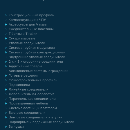
Конструкционный профиль
Комплектующие к ЧПУ
Аксессуары для V-паза
Соединительные пластины
Т-болты и Т-гайки
Сухари пазовые
Угловые соединители
Система трубная модульная
Система трубная конструкционная
Внутренние угловые соединители
2-х и 3-х сторонние соединители
Аддитивные товары
Алюминиевые системы ограждений
Готовые решения
Общестроительный профиль
Подшипники
Линейные соединители
Дополнительная обработка
Параллельные соединители
Промышленная мебель
Система лестниц и платформ
Быстрые соединители
Винтовые соединители и втулки
Шарнирные и подвижные соединители
Заглушки