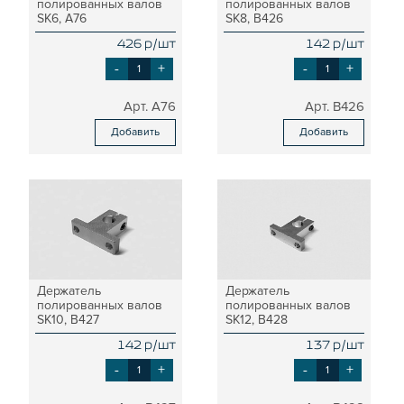
полированных валов
полированных валов
ПОЛИРОВАННЫЕ ВАЛЫ И ДЕРЖАТЕЛИ
SK6, A76
SK8, B426
ШАРИКО-ВИНТОВЫЕ ПЕРЕДАЧИ (ШВП)
426 р/шт
142 р/шт
ОПОРЫ ХОДОВЫХ ВИНТОВ
-
+
-
+
ЛИНЕЙНЫЕ ПОДШИПНИКИ И МОДУЛИ
КАБЕЛЬ-КАНАЛЫ СТАНОЧНЫЕ ГИБКИЕ
A76
B426
МЕХ. ПЕРЕДАЧА
Добавить
Добавить
МУФТЫ СОЕДИНИТЕЛЬНЫЕ
ЭЛЕКТРОНИКА
ЦАНГИ И ФРЕЗЫ
ШПИНДЕЛИ
ЗУБЧАТЫЕ РЕЙКИ И ШЕСТЕРНИ
ШАГОВЫЕ ДВИГАТЕЛИ И АККСЕСУАРЫ
АКСЕССУАРЫ ДЛЯ РАБОЧЕГО СТОЛА
Держатель
Держатель
АКСЕССУАРЫ ДЛЯ V-ПАЗА
полированных валов
полированных валов
SK10, B427
SK12, B428
СОЕДИНИТЕЛЬНЫЕ ПЛАСТИНЫ
142 р/шт
137 р/шт
Т-БОЛТЫ И Т-ГАЙКИ
-
+
-
+
СУХАРИ ПАЗОВЫЕ
УГЛОВЫЕ СОЕДИНИТЕЛИ