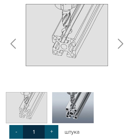
Т-БОЛТЫ И Т-ГАЙКИ
СУХАРИ ПАЗОВЫЕ
УГЛОВЫЕ СОЕДИНИТЕЛИ
СИСТЕМА ТРУБНАЯ МОДУЛЬНАЯ
СИСТЕМА ТРУБНАЯ КОНСТРУКЦИОННАЯ
ВНУТРЕННИЕ УГЛОВЫЕ СОЕДИНИТЕЛИ
2-Х И 3-Х СТОРОННИЕ СОЕДИНИТЕЛИ
АДДИТИВНЫЕ ТОВАРЫ
АЛЮМИНИЕВЫЕ СИСТЕМЫ ОГРАЖДЕНИЙ
ГОТОВЫЕ РЕШЕНИЯ
ОБЩЕСТРОИТЕЛЬНЫЙ ПРОФИЛЬ
ПОДШИПНИКИ
ЛИНЕЙНЫЕ СОЕДИНИТЕЛИ
ДОПОЛНИТЕЛЬНАЯ ОБРАБОТКА
ПАРАЛЛЕЛЬНЫЕ СОЕДИНИТЕЛИ
-
+
штука
ПРОМЫШЛЕННАЯ МЕБЕЛЬ