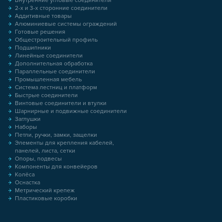
Внутренние угловые соединители
2-х и 3-х сторонние соединители
Аддитивные товары
Алюминиевые системы ограждений
Готовые решения
Общестроительный профиль
Подшипники
Линейные соединители
Дополнительная обработка
Параллельные соединители
Промышленная мебель
Система лестниц и платформ
Быстрые соединители
Винтовые соединители и втулки
Шарнирные и подвижные соединители
Заглушки
Наборы
Петли, ручки, замки, защелки
Элементы для крепления кабелей,
панелей, листа, сетки
Опоры, подвесы
Компоненты для конвейеров
Колёса
Оснастка
Метрический крепеж
Пластиковые коробки