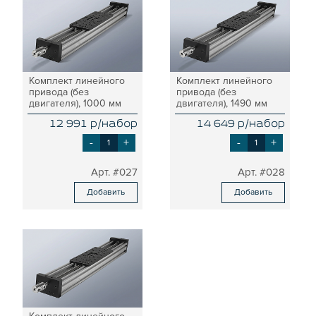
ЗАГЛУШКИ
НАБОРЫ
ПЕТЛИ, РУЧКИ, ЗАМКИ, ЗАЩЕЛКИ
ЭЛЕМЕНТЫ ДЛЯ КРЕПЛЕНИЯ КАБЕЛЕЙ,
Комплект линейного
Комплект линейного
ПАНЕЛЕЙ, ЛИСТА, СЕТКИ
привода (без
привода (без
двигателя), 1000 мм
двигателя), 1490 мм
ОПОРЫ, ПОДВЕСЫ
КОМПОНЕНТЫ ДЛЯ КОНВЕЙЕРОВ
12 991 р/набор
14 649 р/набор
-
+
-
+
КОЛЁСА
ОСНАСТКА
#027
#028
МЕТРИЧЕСКИЙ КРЕПЕЖ
Добавить
Добавить
ПЛАСТИКОВЫЕ КОРОБКИ