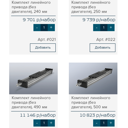
Комплект линейного
Комплект линейного
ПЛАСТИНЫ ДЛЯ РОЛИКОВ
привода (без
привода (без
КРЕПЕЖНЫЕ ИЗДЕЛИЯ
двигателя), 240 мм
двигателя), 250 мм
МЕХАНИЧЕСКАЯ ПЕРЕДАЧА
9 701 р/набор
9 739 р/набор
КРОНШТЕЙНЫ ДЛЯ РЕМЕННОЙ
ПЕРЕДАЧИ
-
+
-
+
КРОНШТЕЙНЫ ДЛЯ ВИНТОВОЙ
ПЕРЕДАЧИ
#021
#022
КРОНШТЕЙНЫ ДЛЯ ДВИГАТЕЛЕЙ
Добавить
Добавить
КРОНШТЕЙНЫ ДЛЯ ШПИНДЕЛЕЙ
БЛОКИ ДИСТАНЦИОННЫЕ
ДОПОЛНИТЕЛЬНЫЕ ЭЛЕМЕНТЫ
ЗАЩИТНЫЕ ПЛАНКИ
НАБОРЫ
ПРИЖИМЫ
СОЕДИНИТЕЛЬНЫЕ ПЛАСТИНЫ
Комплект линейного
Комплект линейного
Т-БОЛТЫ И Т-ГАЙКИ
привода (без
привода (без
двигателя), 490 мм
двигателя), 500 мм
СУХАРИ ПАЗОВЫЕ
11 146 р/набор
10 823 р/набор
УГЛОВЫЕ СОЕДИНИТЕЛИ
-
+
-
+
СИСТЕМА ТРУБНАЯ МОДУЛЬНАЯ