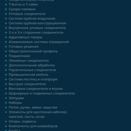
Т-болты и Т-гайки
Сухари пазовые
Угловые соединители
Система трубная модульная
Система трубная конструкционная
Внутренние угловые соединители
2-х и 3-х сторонние соединители
Аддитивные товары
Алюминиевые системы ограждений
Готовые решения
Общестроительный профиль
Подшипники
Линейные соединители
Дополнительная обработка
Параллельные соединители
Промышленная мебель
Система лестниц и платформ
Быстрые соединители
Винтовые соединители и втулки
Шарнирные и подвижные соединители
Заглушки
Наборы
Петли, ручки, замки, защелки
Элементы для крепления кабелей,
панелей, листа, сетки
Опоры, подвесы
Компоненты для конвейеров
Колёса