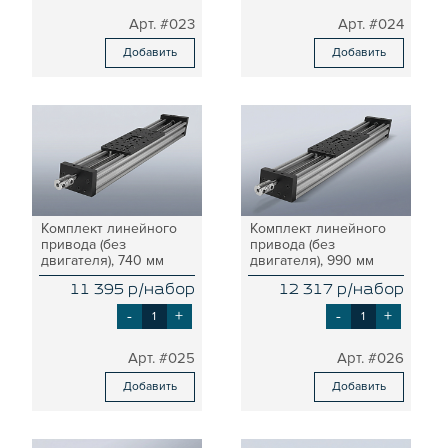
СИСТЕМА ТРУБНАЯ КОНСТРУКЦИОННАЯ
#023
#024
ВНУТРЕННИЕ УГЛОВЫЕ СОЕДИНИТЕЛИ
Добавить
Добавить
2-Х И 3-Х СТОРОННИЕ СОЕДИНИТЕЛИ
АДДИТИВНЫЕ ТОВАРЫ
АЛЮМИНИЕВЫЕ СИСТЕМЫ ОГРАЖДЕНИЙ
ГОТОВЫЕ РЕШЕНИЯ
ОБЩЕСТРОИТЕЛЬНЫЙ ПРОФИЛЬ
ПОДШИПНИКИ
Комплект линейного
Комплект линейного
ЛИНЕЙНЫЕ СОЕДИНИТЕЛИ
привода (без
привода (без
двигателя), 740 мм
двигателя), 990 мм
ДОПОЛНИТЕЛЬНАЯ ОБРАБОТКА
11 395 р/набор
12 317 р/набор
ПАРАЛЛЕЛЬНЫЕ СОЕДИНИТЕЛИ
-
+
-
+
ПРОМЫШЛЕННАЯ МЕБЕЛЬ
СИСТЕМА ЛЕСТНИЦ И ПЛАТФОРМ
#025
#026
БЫСТРЫЕ СОЕДИНИТЕЛИ
Добавить
Добавить
ВИНТОВЫЕ СОЕДИНИТЕЛИ И ВТУЛКИ
ШАРНИРНЫЕ И ПОДВИЖНЫЕ СОЕДИНИТЕЛИ