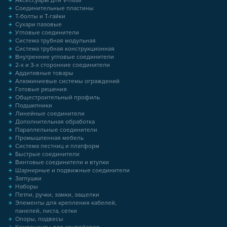
Аксессуары для V-паза
Соединительные пластины
Т-болты и Т-гайки
Сухари пазовые
Угловые соединители
Система трубная модульная
Система трубная конструкционная
Внутренние угловые соединители
2-х и 3-х сторонние соединители
Аддитивные товары
Алюминиевые системы ограждений
Готовые решения
Общестроительный профиль
Подшипники
Линейные соединители
Дополнительная обработка
Параллельные соединители
Промышленная мебель
Система лестниц и платформ
Быстрые соединители
Винтовые соединители и втулки
Шарнирные и подвижные соединители
Заглушки
Наборы
Петли, ручки, замки, защелки
Элементы для крепления кабелей,
панелей, листа, сетки
Опоры, подвесы