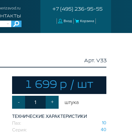
erizavod.ru
+7 (495) 236-95-55
ОНТАКТЫ
Вход
Корзина
Арт. V33
1 699 р / шт
-
+
штука
ТЕХНИЧЕСКИЕ ХАРАКТЕРИСТИКИ
10
Паз:
40
Серия: