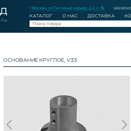
г.Москва, ул.Песчаный карьер, д.3, с. 16.
sales@sob
КАТАЛОГ
О НАС
ДОСТАВКА
К
ОСНОВАНИЕ КРУГЛОЕ, V33