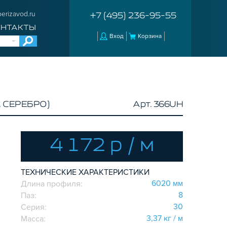
erizavod.ru
+7 (495) 236-95-55
ОНТАКТЫ
Вход
Корзина
 СЕРЕБРО)
Арт. 366UH
4 172 р / м
ТЕХНИЧЕСКИЕ ХАРАКТЕРИСТИКИ
6020 мм
Длина профиля:
8
Паз:
30
Серия:
3,37 кг / м
Масса: