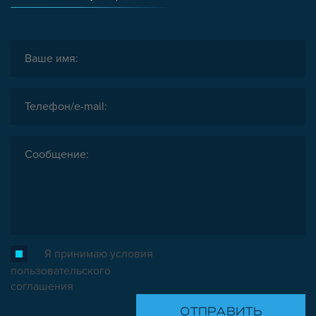
ЗАГЛУШКИ
НАБОРЫ
ПЕТЛИ, РУЧКИ, ЗАМКИ, ЗАЩЕЛКИ
ЭЛЕМЕНТЫ ДЛЯ КРЕПЛЕНИЯ КАБЕЛЕЙ,
ПАНЕЛЕЙ, ЛИСТА, СЕТКИ
ОПОРЫ, ПОДВЕСЫ
КОМПОНЕНТЫ ДЛЯ КОНВЕЙЕРОВ
КОЛЁСА
ОСНАСТКА
МЕТРИЧЕСКИЙ КРЕПЕЖ
ПЛАСТИКОВЫЕ КОРОБКИ
Я принимаю условия
пользовательского
соглашения