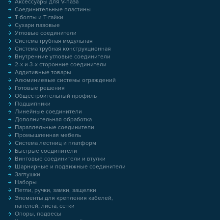
Аксессуары для V-паза
Соединительные пластины
Т-болты и Т-гайки
Сухари пазовые
Угловые соединители
Система трубная модульная
Система трубная конструкционная
Внутренние угловые соединители
2-х и 3-х сторонние соединители
Аддитивные товары
Алюминиевые системы ограждений
Готовые решения
Общестроительный профиль
Подшипники
Линейные соединители
Дополнительная обработка
Параллельные соединители
Промышленная мебель
Система лестниц и платформ
Быстрые соединители
Винтовые соединители и втулки
Шарнирные и подвижные соединители
Заглушки
Наборы
Петли, ручки, замки, защелки
Элементы для крепления кабелей,
панелей, листа, сетки
Опоры, подвесы