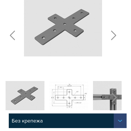
МЕЖДУСЕРИЙНЫЕ
СЕРИЯ 15
СЕРИЯ 20
СЕРИЯ 30
СЕРИЯ 40
СЕРИЯ 45
СЕРИЯ 50
СЕРИЯ 60
ДЛЯ СТОЛА
Т-БОЛТЫ И Т-ГАЙКИ
СУХАРИ ПАЗОВЫЕ
УГЛОВЫЕ СОЕДИНИТЕЛИ
СИСТЕМА ТРУБНАЯ МОДУЛЬНАЯ
СИСТЕМА ТРУБНАЯ КОНСТРУКЦИОННАЯ
ВНУТРЕННИЕ УГЛОВЫЕ СОЕДИНИТЕЛИ
2-Х И 3-Х СТОРОННИЕ СОЕДИНИТЕЛИ
Без крепежа
АДДИТИВНЫЕ ТОВАРЫ