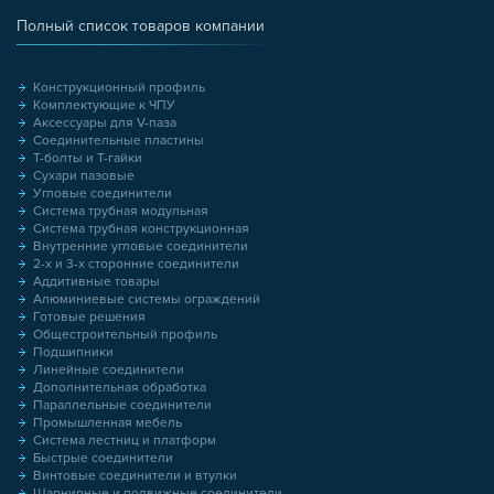
Полный список товаров компании
Конструкционный профиль
Комплектующие к ЧПУ
Аксессуары для V-паза
Соединительные пластины
Т-болты и Т-гайки
Сухари пазовые
Угловые соединители
Система трубная модульная
Система трубная конструкционная
Внутренние угловые соединители
2-х и 3-х сторонние соединители
Аддитивные товары
Алюминиевые системы ограждений
Готовые решения
Общестроительный профиль
Подшипники
Линейные соединители
Дополнительная обработка
Параллельные соединители
Промышленная мебель
Система лестниц и платформ
Быстрые соединители
Винтовые соединители и втулки
Шарнирные и подвижные соединители