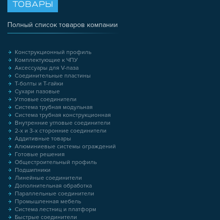
ТОВАРЫ
Полный список товаров компании
Конструкционный профиль
Комплектующие к ЧПУ
Аксессуары для V-паза
Соединительные пластины
Т-болты и Т-гайки
Сухари пазовые
Угловые соединители
Система трубная модульная
Система трубная конструкционная
Внутренние угловые соединители
2-х и 3-х сторонние соединители
Аддитивные товары
Алюминиевые системы ограждений
Готовые решения
Общестроительный профиль
Подшипники
Линейные соединители
Дополнительная обработка
Параллельные соединители
Промышленная мебель
Система лестниц и платформ
Быстрые соединители