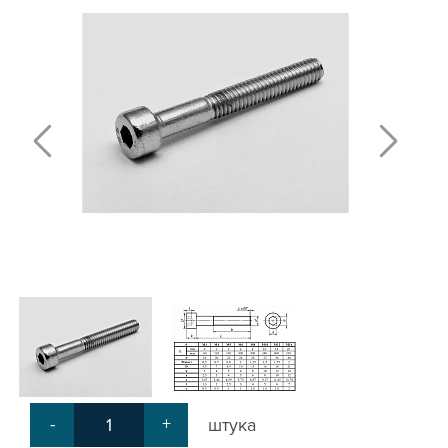
Т-БОЛТЫ И Т-ГАЙКИ
СУХАРИ ПАЗОВЫЕ
УГЛОВЫЕ СОЕДИНИТЕЛИ
СИСТЕМА ТРУБНАЯ МОДУЛЬНАЯ
СИСТЕМА ТРУБНАЯ КОНСТРУКЦИОННАЯ
ВНУТРЕННИЕ УГЛОВЫЕ СОЕДИНИТЕЛИ
2-Х И 3-Х СТОРОННИЕ СОЕДИНИТЕЛИ
АДДИТИВНЫЕ ТОВАРЫ
АЛЮМИНИЕВЫЕ СИСТЕМЫ ОГРАЖДЕНИЙ
ГОТОВЫЕ РЕШЕНИЯ
ОБЩЕСТРОИТЕЛЬНЫЙ ПРОФИЛЬ
ПОДШИПНИКИ
ЛИНЕЙНЫЕ СОЕДИНИТЕЛИ
ДОПОЛНИТЕЛЬНАЯ ОБРАБОТКА
ПАРАЛЛЕЛЬНЫЕ СОЕДИНИТЕЛИ
-
+
штука
ПРОМЫШЛЕННАЯ МЕБЕЛЬ