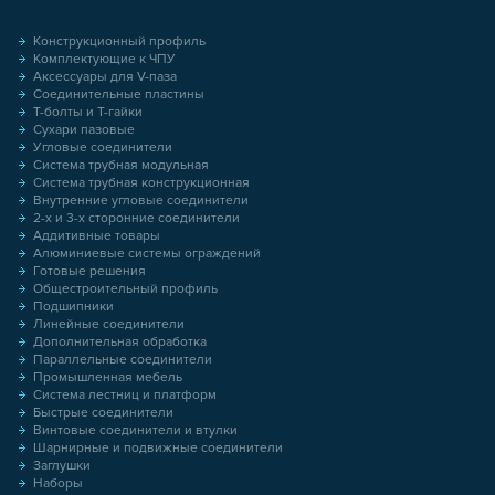
Конструкционный профиль
Комплектующие к ЧПУ
Аксессуары для V-паза
Соединительные пластины
Т-болты и Т-гайки
Сухари пазовые
Угловые соединители
Система трубная модульная
Система трубная конструкционная
Внутренние угловые соединители
2-х и 3-х сторонние соединители
Аддитивные товары
Алюминиевые системы ограждений
Готовые решения
Общестроительный профиль
Подшипники
Линейные соединители
Дополнительная обработка
Параллельные соединители
Промышленная мебель
Система лестниц и платформ
Быстрые соединители
Винтовые соединители и втулки
Шарнирные и подвижные соединители
Заглушки
Наборы