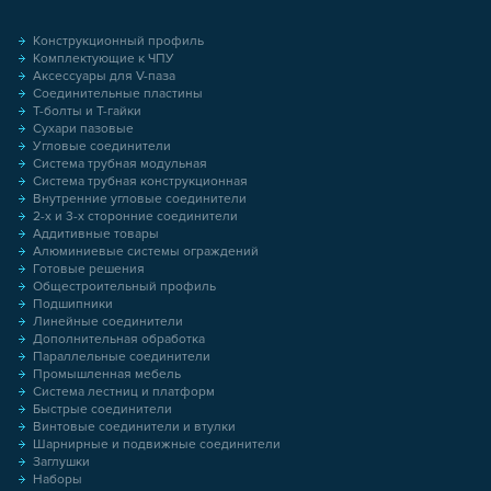
Конструкционный профиль
Комплектующие к ЧПУ
Аксессуары для V-паза
Соединительные пластины
Т-болты и Т-гайки
Сухари пазовые
Угловые соединители
Система трубная модульная
Система трубная конструкционная
Внутренние угловые соединители
2-х и 3-х сторонние соединители
Аддитивные товары
Алюминиевые системы ограждений
Готовые решения
Общестроительный профиль
Подшипники
Линейные соединители
Дополнительная обработка
Параллельные соединители
Промышленная мебель
Система лестниц и платформ
Быстрые соединители
Винтовые соединители и втулки
Шарнирные и подвижные соединители
Заглушки
Наборы