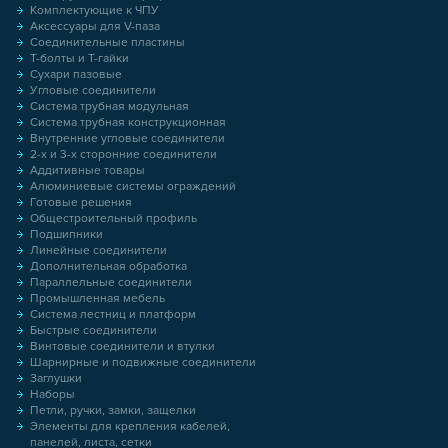
Комплектующие к ЧПУ
Аксессуары для V-паза
Соединительные пластины
Т-болты и Т-гайки
Сухари пазовые
Угловые соединители
Система трубная модульная
Система трубная конструкционная
Внутренние угловые соединители
2-х и 3-х сторонние соединители
Аддитивные товары
Алюминиевые системы ограждений
Готовые решения
Общестроительный профиль
Подшипники
Линейные соединители
Дополнительная обработка
Параллельные соединители
Промышленная мебель
Система лестниц и платформ
Быстрые соединители
Винтовые соединители и втулки
Шарнирные и подвижные соединители
Заглушки
Наборы
Петли, ручки, замки, защелки
Элементы для крепления кабелей,
панелей, листа, сетки