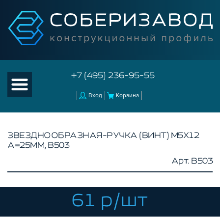
+7 (495) 236-95-55
Вход
Корзина
ЗВЕЗДНООБРАЗНАЯ-РУЧКА (ВИНТ) М5Х12
А=25ММ, B503
КАТАЛОГ ТОВАРОВ
Арт. B503
КОНСТРУКЦИОННЫЙ ПРОФИЛЬ
КОМПЛЕКТУЮЩИЕ К ЧПУ
61 р/шт
АКСЕССУАРЫ ДЛЯ V-ПАЗА
СОЕДИНИТЕЛЬНЫЕ ПЛАСТИНЫ