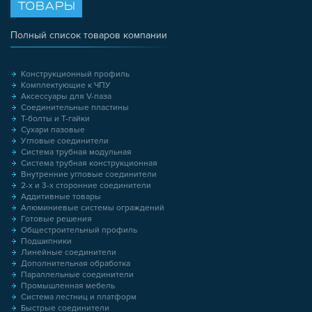
ТОВАРЫ
Полный список товаров компании
Конструкционный профиль
Комплектующие к ЧПУ
Аксессуары для V-паза
Соединительные пластины
Т-болты и Т-гайки
Сухари пазовые
Угловые соединители
Система трубная модульная
Система трубная конструкционная
Внутренние угловые соединители
2-х и 3-х сторонние соединители
Аддитивные товары
Алюминиевые системы ограждений
Готовые решения
Общестроительный профиль
Подшипники
Линейные соединители
Дополнительная обработка
Параллельные соединители
Промышленная мебель
Система лестниц и платформ
Быстрые соединители