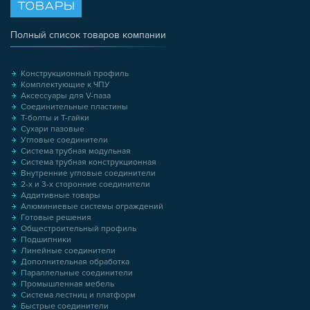
ТОВАРЫ
Полный список товаров компании
Конструкционный профиль
Комплектующие к ЧПУ
Аксессуары для V-паза
Соединительные пластины
Т-болты и Т-гайки
Сухари пазовые
Угловые соединители
Система трубная модульная
Система трубная конструкционная
Внутренние угловые соединители
2-х и 3-х сторонние соединители
Аддитивные товары
Алюминиевые системы ограждений
Готовые решения
Общестроительный профиль
Подшипники
Линейные соединители
Дополнительная обработка
Параллельные соединители
Промышленная мебель
Система лестниц и платформ
Быстрые соединители