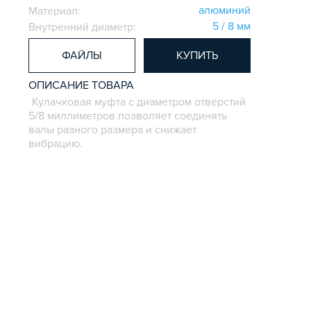
алюминий
Материал:
5 / 8 мм
Внутренний диаметр:
ФАЙЛЫ
КУПИТЬ
ОПИСАНИЕ ТОВАРА
Кулачковая муфта с диаметром отверстий
5/8 миллиметров позволяет соединять
валы разного размера и снижает
вибрацию.