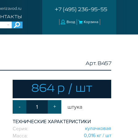
erizavod.ru
+7 (495) 236-95-55
ОНТАКТЫ
Вход
Корзина
Арт. B457
864 р / шт
-
+
штука
ТЕХНИЧЕСКИЕ ХАРАКТЕРИСТИКИ
кулачковая
Серия:
0,016 кг / шт
Масса: