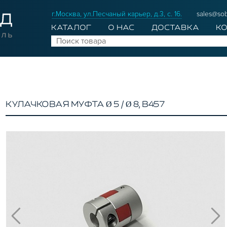
г.Москва, ул.Песчаный карьер, д.3, с. 16.
sales@sob
КАТАЛОГ
О НАС
ДОСТАВКА
К
КУЛАЧКОВАЯ МУФТА Ø 5 / Ø 8, B457