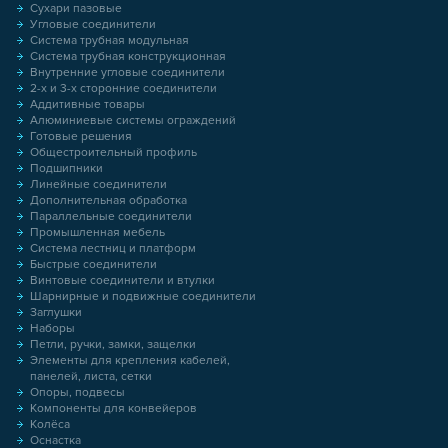
Сухари пазовые
Угловые соединители
Система трубная модульная
Система трубная конструкционная
Внутренние угловые соединители
2-х и 3-х сторонние соединители
Аддитивные товары
Алюминиевые системы ограждений
Готовые решения
Общестроительный профиль
Подшипники
Линейные соединители
Дополнительная обработка
Параллельные соединители
Промышленная мебель
Система лестниц и платформ
Быстрые соединители
Винтовые соединители и втулки
Шарнирные и подвижные соединители
Заглушки
Наборы
Петли, ручки, замки, защелки
Элементы для крепления кабелей,
панелей, листа, сетки
Опоры, подвесы
Компоненты для конвейеров
Колёса
Оснастка