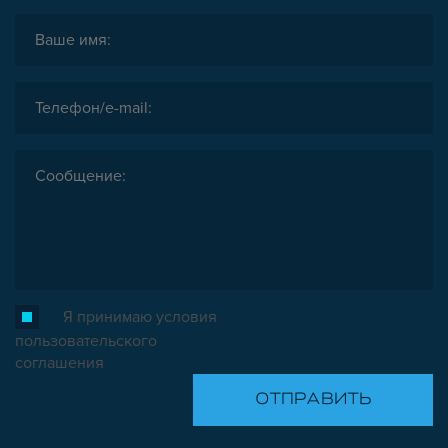
ЗАГЛУШКИ
НАБОРЫ
ПЕТЛИ, РУЧКИ, ЗАМКИ, ЗАЩЕЛКИ
ЭЛЕМЕНТЫ ДЛЯ КРЕПЛЕНИЯ КАБЕЛЕЙ,
ПАНЕЛЕЙ, ЛИСТА, СЕТКИ
ОПОРЫ, ПОДВЕСЫ
КОМПОНЕНТЫ ДЛЯ КОНВЕЙЕРОВ
КОЛЁСА
ОСНАСТКА
МЕТРИЧЕСКИЙ КРЕПЕЖ
ПЛАСТИКОВЫЕ КОРОБКИ
Я принимаю условия
пользовательского
соглашения