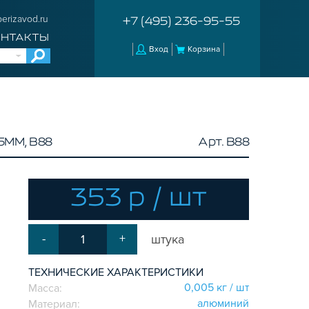
erizavod.ru
+7 (495) 236-95-55
ОНТАКТЫ
Вход
Корзина
ММ, B88
Арт. B88
353 р / шт
-
+
штука
ТЕХНИЧЕСКИЕ ХАРАКТЕРИСТИКИ
0,005 кг / шт
Масса:
алюминий
Материал: