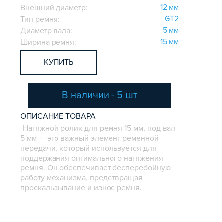
12 мм
Внешний диаметр:
GT2
Тип ремня:
5 мм
Диаметр вала:
15 мм
Ширина ремня:
КУПИТЬ
В наличии - 5 шт
ОПИСАНИЕ ТОВАРА
Натяжной ролик для ремня 15 мм, под вал
5 мм — это важный элемент ременной
передачи, который используется для
поддержания оптимального натяжения
ремня. Он обеспечивает бесперебойную
работу механизма, предотвращая
проскальзывание и износ ремня.