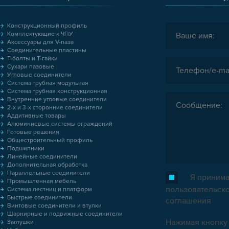
Конструкционный профиль
Комплектующие к ЧПУ
Аксессуары для V-паза
Соединительные пластины
Т-болты и Т-гайки
Сухари пазовые
Угловые соединители
Система трубная модульная
Система трубная конструкционная
Внутренние угловые соединители
2-х и 3-х сторонние соединители
Аддитивные товары
Алюминиевые системы ограждений
Готовые решения
Общестроительный профиль
Подшипники
Линейные соединители
Дополнительная обработка
Параллельные соединители
Я принима
Промышленная мебель
пользовательск
Система лестниц и платформ
Быстрые соединители
соглашения
Винтовые соединители и втулки
Шарнирные и подвижные соединители
Нажимая кнопку 
Заглушки