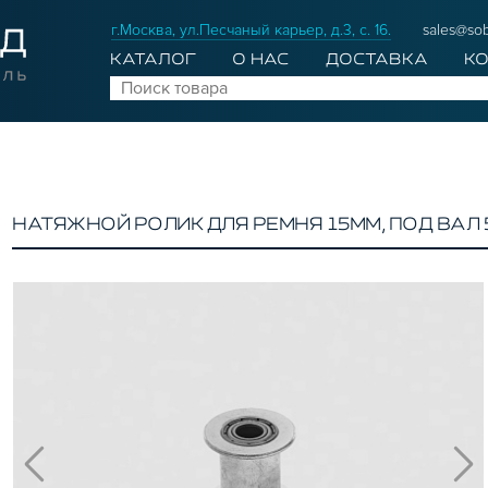
г.Москва, ул.Песчаный карьер, д.3, с. 16.
sales@sob
КАТАЛОГ
О НАС
ДОСТАВКА
К
НАТЯЖНОЙ РОЛИК ДЛЯ РЕМНЯ 15ММ, ПОД ВАЛ 5