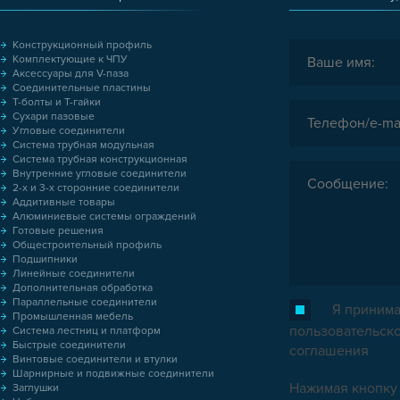
Конструкционный профиль
Комплектующие к ЧПУ
Аксессуары для V-паза
Соединительные пластины
Т-болты и Т-гайки
Сухари пазовые
Угловые соединители
Система трубная модульная
Система трубная конструкционная
Внутренние угловые соединители
2-х и 3-х сторонние соединители
Аддитивные товары
Алюминиевые системы ограждений
Готовые решения
Общестроительный профиль
Подшипники
Линейные соединители
Дополнительная обработка
Параллельные соединители
Я принима
Промышленная мебель
пользовательск
Система лестниц и платформ
Быстрые соединители
соглашения
Винтовые соединители и втулки
Шарнирные и подвижные соединители
Нажимая кнопку 
Заглушки