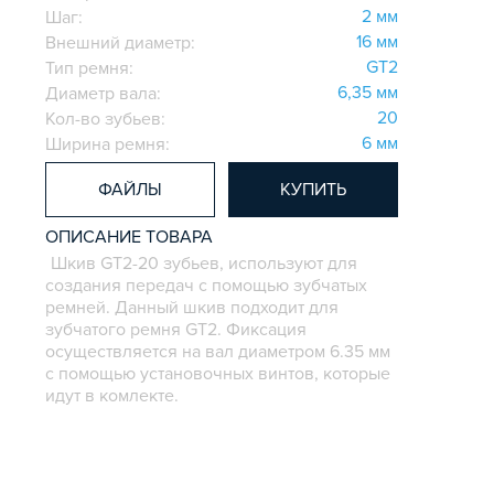
2 мм
Шаг:
16 мм
Внешний диаметр:
GT2
Тип ремня:
6,35 мм
Диаметр вала:
20
Кол-во зубьев:
6 мм
Ширина ремня:
ФАЙЛЫ
КУПИТЬ
ОПИСАНИЕ ТОВАРА
Шкив GT2-20 зубьев, используют для
создания передач с помощью зубчатых
ремней. Данный шкив подходит для
зубчатого ремня GT2. Фиксация
осуществляется на вал диаметром 6.35 мм
с помощью установочных винтов, которые
идут в комлекте.