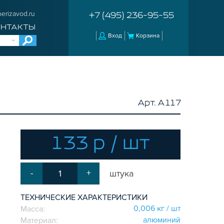
erizavod.ru
+7 (495) 236-95-55
ОНТАКТЫ
Вход
Корзина
Арт. A117
133 р / шт
-
+
штука
ТЕХНИЧЕСКИЕ ХАРАКТЕРИСТИКИ
0,006 кг / шт
Масса:
aлюминий
Материал: