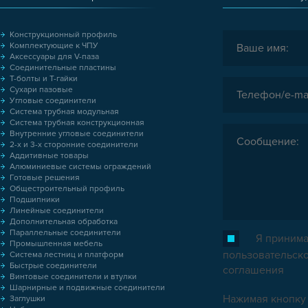
Конструкционный профиль
Комплектующие к ЧПУ
Аксессуары для V-паза
Соединительные пластины
Т-болты и Т-гайки
Сухари пазовые
Угловые соединители
Система трубная модульная
Система трубная конструкционная
Внутренние угловые соединители
2-х и 3-х сторонние соединители
Аддитивные товары
Алюминиевые системы ограждений
Готовые решения
Общестроительный профиль
Подшипники
Линейные соединители
Дополнительная обработка
Параллельные соединители
Я принима
Промышленная мебель
пользовательск
Система лестниц и платформ
Быстрые соединители
соглашения
Винтовые соединители и втулки
Шарнирные и подвижные соединители
Нажимая кнопку 
Заглушки