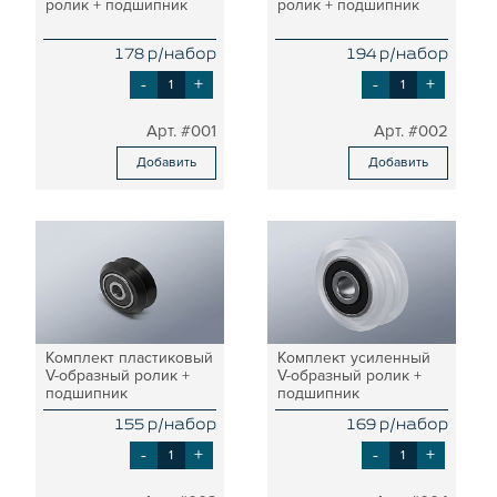
ролик + подшипник
ролик + подшипник
ПЛАСТИНЫ ДЛЯ РОЛИКОВ
КРЕПЕЖНЫЕ ИЗДЕЛИЯ
178 р/набор
194 р/набор
МЕХАНИЧЕСКАЯ ПЕРЕДАЧА
-
+
-
+
КРОНШТЕЙНЫ ДЛЯ РЕМЕННОЙ
ПЕРЕДАЧИ
#001
#002
КРОНШТЕЙНЫ ДЛЯ ВИНТОВОЙ
ПЕРЕДАЧИ
Добавить
Добавить
КРОНШТЕЙНЫ ДЛЯ ДВИГАТЕЛЕЙ
КРОНШТЕЙНЫ ДЛЯ ШПИНДЕЛЕЙ
БЛОКИ ДИСТАНЦИОННЫЕ
ДОПОЛНИТЕЛЬНЫЕ ЭЛЕМЕНТЫ
ЗАЩИТНЫЕ ПЛАНКИ
НАБОРЫ
ПРИЖИМЫ
Комплект пластиковый
Комплект усиленный
СОЕДИНИТЕЛЬНЫЕ ПЛАСТИНЫ
V-образный ролик +
V-образный ролик +
Т-БОЛТЫ И Т-ГАЙКИ
подшипник
подшипник
СУХАРИ ПАЗОВЫЕ
155 р/набор
169 р/набор
-
+
-
+
УГЛОВЫЕ СОЕДИНИТЕЛИ
СИСТЕМА ТРУБНАЯ МОДУЛЬНАЯ