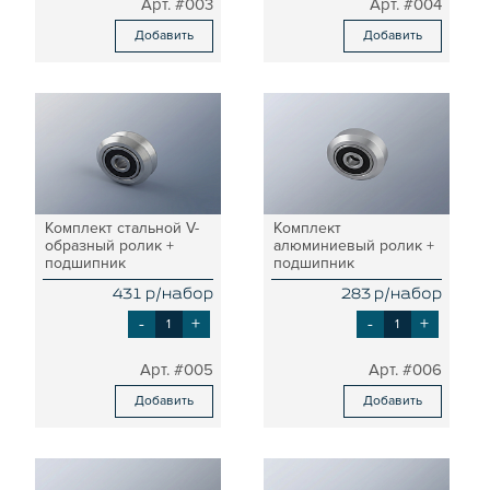
#003
#004
СИСТЕМА ТРУБНАЯ КОНСТРУКЦИОННАЯ
Добавить
Добавить
ВНУТРЕННИЕ УГЛОВЫЕ СОЕДИНИТЕЛИ
2-Х И 3-Х СТОРОННИЕ СОЕДИНИТЕЛИ
АДДИТИВНЫЕ ТОВАРЫ
АЛЮМИНИЕВЫЕ СИСТЕМЫ ОГРАЖДЕНИЙ
ГОТОВЫЕ РЕШЕНИЯ
ОБЩЕСТРОИТЕЛЬНЫЙ ПРОФИЛЬ
Комплект стальной V-
Комплект
ПОДШИПНИКИ
образный ролик +
алюминиевый ролик +
подшипник
подшипник
ЛИНЕЙНЫЕ СОЕДИНИТЕЛИ
ДОПОЛНИТЕЛЬНАЯ ОБРАБОТКА
431 р/набор
283 р/набор
-
+
-
+
ПАРАЛЛЕЛЬНЫЕ СОЕДИНИТЕЛИ
ПРОМЫШЛЕННАЯ МЕБЕЛЬ
#005
#006
СИСТЕМА ЛЕСТНИЦ И ПЛАТФОРМ
Добавить
Добавить
БЫСТРЫЕ СОЕДИНИТЕЛИ
ВИНТОВЫЕ СОЕДИНИТЕЛИ И ВТУЛКИ
ШАРНИРНЫЕ И ПОДВИЖНЫЕ СОЕДИНИТЕЛИ