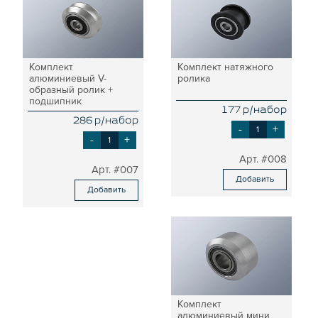
ЗАГЛУШКИ
НАБОРЫ
ПЕТЛИ, РУЧКИ, ЗАМКИ, ЗАЩЕЛКИ
Комплект
Комплект натяжного
ЭЛЕМЕНТЫ ДЛЯ КРЕПЛЕНИЯ КАБЕЛЕЙ,
алюминиевый V-
ролика
ПАНЕЛЕЙ, ЛИСТА, СЕТКИ
образный ролик +
подшипник
ОПОРЫ, ПОДВЕСЫ
177 р/набор
286 р/набор
КОМПОНЕНТЫ ДЛЯ КОНВЕЙЕРОВ
-
+
-
+
КОЛЁСА
#008
ОСНАСТКА
#007
Добавить
МЕТРИЧЕСКИЙ КРЕПЕЖ
Добавить
ПЛАСТИКОВЫЕ КОРОБКИ
Комплект
алюминиевый мини